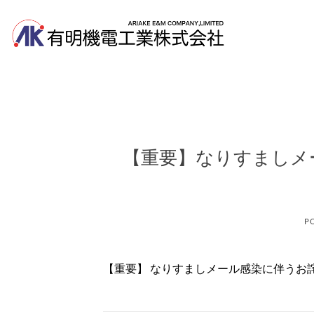
Skip
to
content
【重要】なりすましメ
P
【重要】 なりすましメール感染に伴うお詫